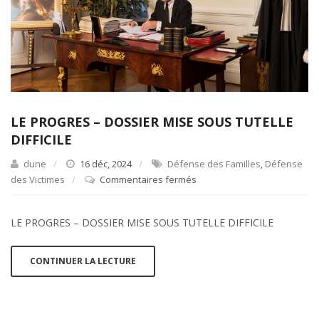
LE PROGRES – DOSSIER MISE SOUS TUTELLE
DIFFICILE
dune
16 déc, 2024
Défense des Familles
,
Défense
des Victimes
Commentaires fermés
sur
LE
PROGRES
LE PROGRES – DOSSIER MISE SOUS TUTELLE DIFFICILE
–
DOSSIER
MISE
CONTINUER LA LECTURE
SOUS
TUTELLE
DIFFICILE