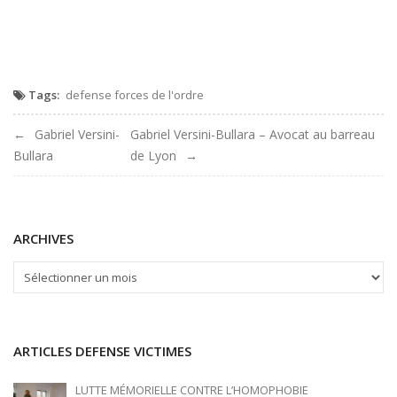
Versini
avocat
au
barreau
de
Tags:
defense forces de l'ordre
lyon
Navigation
Gabriel Versini-
Gabriel Versini-Bullara – Avocat au barreau
Bullara
de Lyon
de
l'article
ARCHIVES
ARCHIVES
ARTICLES DEFENSE VICTIMES
LUTTE MÉMORIELLE CONTRE L’HOMOPHOBIE