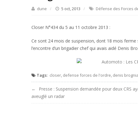
dune
5 oct, 2013
Défense des Forces de
Closer N°434 du 5 au 11 octobre 2013 :
Ce sont 24 mois de suspension, dont 18 mois ferme sa
l’encontre d’un brigadier chef qui avais aidé Denis B
Tags:
closer
,
defense forces de l'ordre
,
denis brognia
Navigation
Presse : Suspension demandée pour deux CRS ay
aveuglé un radar
de
l'article