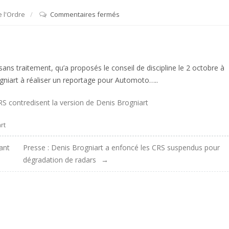
 l'Ordre
Commentaires fermés
sur
Automoto
:
Les
CRS
ns traitement, qu’a proposés le conseil de discipline le 2 octobre à
contredisent
rogniart à réaliser un reportage pour Automoto…..
la
version
de
Denis
rt
Brogniart
ant
Presse : Denis Brogniart a enfoncé les CRS suspendus pour
dégradation de radars