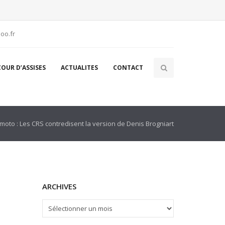
oo.fr
COUR D’ASSISES
ACTUALITES
CONTACT
moto : Les CRS contredisent la version de Denis Brogniart
ARCHIVES
ARCHIVES