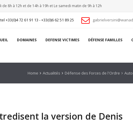
i de 8h à 12h et de 14h à 19h et Le samedi matin de 9h à 12h
tel +33(0)4 72 61 91 13 - +33(0)6 62 51 89 25
gabrielversini@wanad
UEIL
DOMAINES
DEFENSE VICTIMES
DÉFENSE FAMILLES
Home
Actualités
Défense des Forces de l'Ordre
Auto
redisent la version de Denis