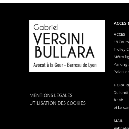
ACCES 
ACCES
18 Cours
Trolley C
Métro lig
Parking :
Palais de
HORAIR
Du lundi
MENTIONS LEGALES
à 19h
UTILISATION DES COOKIES
et Le sa
MAIL
gabrielv