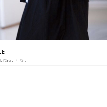
CE
e l'Ordre
.