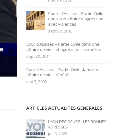
nov 19, 2015
Cours d'Assises : Partie Civile
dans une affaire d'agression
avec violences
sept 20, 2015
Cour d’Assises – Partie Civile dans une
affaire de viols et agressions sexuelles
sept 30, 2011
Cour d'Assises – Partie Civile dans une
affaire de viols répétés
mai 7, 2009
ARTICLES ACTUALITES GENERALES
LYON DECIDEURS : LES BONNES
ADRESSES
juil 8, 2025