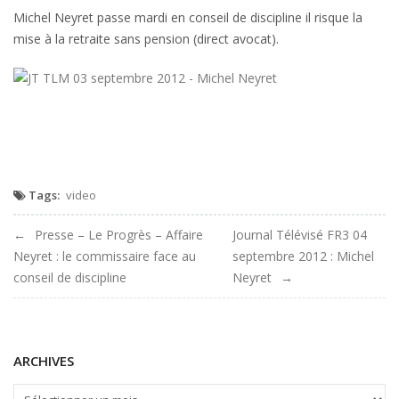
TLM
Michel Neyret passe mardi en conseil de discipline il risque la
03
mise à la retraite sans pension (direct avocat).
septembre
2012
–
Michel
Neyret
Tags:
video
Navigation
Presse – Le Progrès – Affaire
Journal Télévisé FR3 04
Neyret : le commissaire face au
septembre 2012 : Michel
de
conseil de discipline
Neyret
l'article
ARCHIVES
ARCHIVES