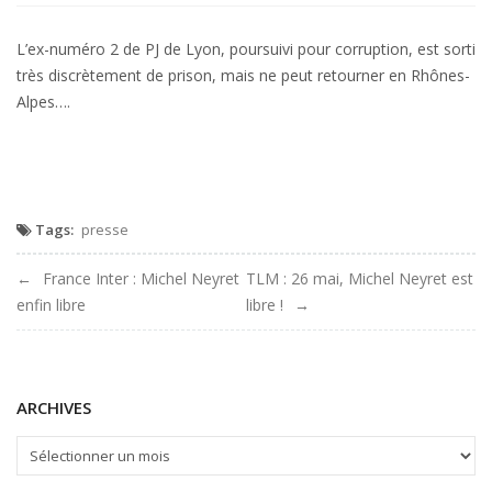
Liberation
:
L’ex-numéro 2 de PJ de Lyon, poursuivi pour corruption, est sorti
Michel
très discrètement de prison, mais ne peut retourner en Rhônes-
Neyret
Alpes….
en
liberté
à
mobilité
réduite
Tags:
presse
Navigation
France Inter : Michel Neyret
TLM : 26 mai, Michel Neyret est
enfin libre
libre !
de
l'article
ARCHIVES
ARCHIVES