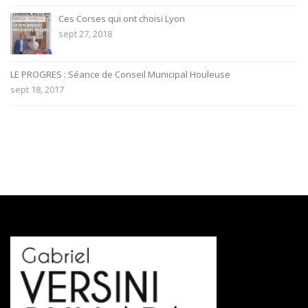
Ces Corses qui ont choisi Lyon
sept 27, 2018
LE PROGRES : Séance de Conseil Municipal Houleuse
sept 18, 2017