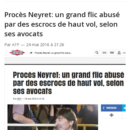
Libération
:
Procès Neyret: un grand flic abusé
Procès
Neyret
par des escrocs de haut vol, selon
–
ses avocats
Un
grand
Par
AFP
— 24 mai 2016 à 21:26
flic
abusé
par
des
escrocs
de
haut
vol…