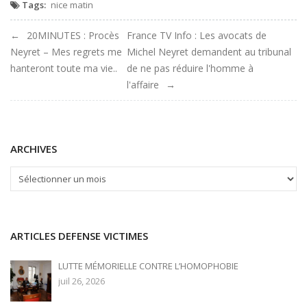
Tags:
nice matin
Navigation
20MINUTES : Procès
France TV Info : Les avocats de
Neyret – Mes regrets me
Michel Neyret demandent au tribunal
de
hanteront toute ma vie..
de ne pas réduire l'homme à
l'affaire
l'article
ARCHIVES
ARCHIVES
ARTICLES DEFENSE VICTIMES
LUTTE MÉMORIELLE CONTRE L’HOMOPHOBIE
juil 26, 2026