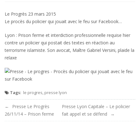
Presse
–
Le Progrès 23 mars 2015
Le
Le procès du policier qui jouait avec le feu sur Facebook…
Progres
–
Lyon : Prison ferme et interdiction professionnelle requise hier
Procès
contre un policier qui postait des textes en réaction au
du
terrorisme islamiste. Son avocat, Maître Gabriel Versini, plaide la
policier
qui
relaxe
jouait
avec
le
feu
sur
Tags:
le progres
,
presse lyon
Facebook
Navigation
Presse Le Progrès
Presse Lyon Capitale – Le policier
26/11/14 – Prison ferme
fait appel et se défend
de
l'article