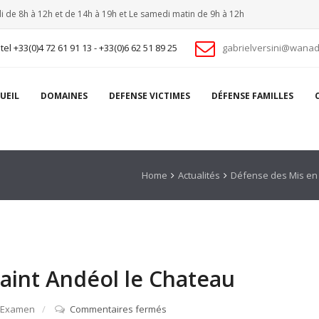
i de 8h à 12h et de 14h à 19h et Le samedi matin de 9h à 12h
tel +33(0)4 72 61 91 13 - +33(0)6 62 51 89 25
gabrielversini@wanad
UEIL
DOMAINES
DEFENSE VICTIMES
DÉFENSE FAMILLES
Home
Actualités
Défense des Mis e
Saint Andéol le Chateau
n Examen
Commentaires fermés
sur