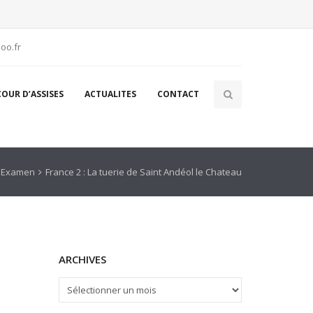
oo.fr
COUR D’ASSISES
ACTUALITES
CONTACT
n Examen
France 2 : La tuerie de Saint Andéol le Chateau
ARCHIVES
ARCHIVES