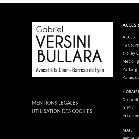
ACCES 
ACCES
18 Cours
Trolley C
Métro lig
Parking :
Palais de
HORAIR
Du lundi
MENTIONS LEGALES
à 19h
UTILISATION DES COOKIES
et Le sa
MAIL
gabrielv