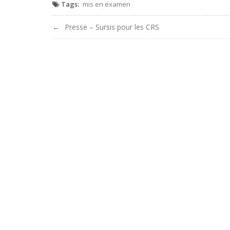
Tags:
mis en examen
Navigation
Presse – Sursis pour les CRS
de
l'article