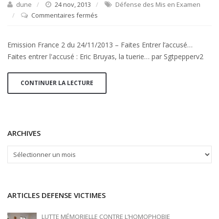
dune
24 nov, 2013
Défense des Mis en Examen
Commentaires fermés
sur
France
2
Emission France 2 du 24/11/2013 – Faites Entrer l’accusé…
:
Faites entrer l'accusé : Eric Bruyas, la tuerie… par Sgtpepperv2
La
tuerie
de
CONTINUER LA LECTURE
Saint
Andéol
le
Chateau
ARCHIVES
ARCHIVES
ARTICLES DEFENSE VICTIMES
LUTTE MÉMORIELLE CONTRE L’HOMOPHOBIE