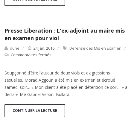
la
demande
de
liberté
Presse Liberation : L'ex-adjoint au maire mis
pour
en examen pour viol
l'adjoint
au
dune
24 jan, 2016
Défense des Mis en Examen
maire
Commentaires fermés
sur
Presse
Liberation
Soupçonné d’être l’auteur de deux viols et d’agressions
:
sexuelles, Morad Aggoun a été mis en examen et écroué
L'ex-
samedi soir… « Mon client a été placé en détention ce soir… » a
adjoint
déclaré Me Gabriel Versini-Bullara….
au
maire
mis
CONTINUER LA LECTURE
en
examen
pour
viol