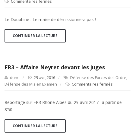
Commentaires fermés
sur
Le
Dauphine
Le Dauphine : Le maire de démissionnera pas !
:
Le
maire
CONTINUER LA LECTURE
de
démissionnera
pas
!
FR3 – Affaire Neyret devant les juges
dune
29 avr, 2016
Défense des Forces de l'Ordre
,
Défense des Mis en Examen
Commentaires fermés
sur
FR3
–
Reportage sur FR3 Rhône Alpes du 29 avril 2017 : à partir de
Affaire
8’50
Neyret
devant
les
CONTINUER LA LECTURE
juges