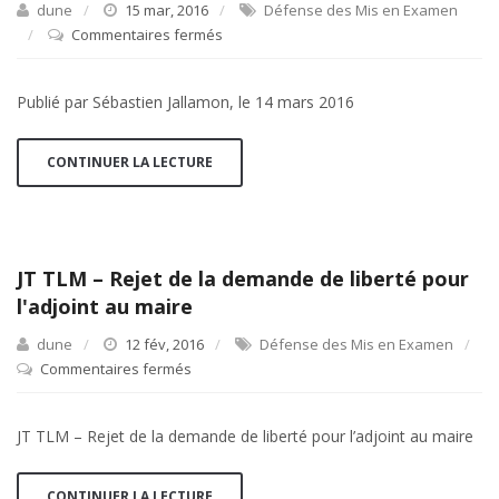
dune
15 mar, 2016
Défense des Mis en Examen
Commentaires fermés
sur
Presse
Riposte
Publié par Sébastien Jallamon, le 14 mars 2016
Laique
:
Quand
CONTINUER LA LECTURE
le
droit
triomphe
du
JT TLM – Rejet de la demande de liberté pour
communautarisme
l'adjoint au maire
dune
12 fév, 2016
Défense des Mis en Examen
Commentaires fermés
sur
JT
TLM
JT TLM – Rejet de la demande de liberté pour l’adjoint au maire
–
Rejet
de
CONTINUER LA LECTURE