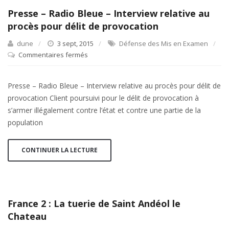
Presse – Radio Bleue – Interview relative au
procès pour délit de provocation
dune
3 sept, 2015
Défense des Mis en Examen
Commentaires fermés
sur
Presse
–
Presse – Radio Bleue – Interview relative au procès pour délit de
Radio
provocation Client poursuivi pour le délit de provocation à
Bleue
s’armer illégalement contre l’état et contre une partie de la
–
population
Interview
relative
au
CONTINUER LA LECTURE
procès
pour
délit
de
provocation
France 2 : La tuerie de Saint Andéol le
Chateau