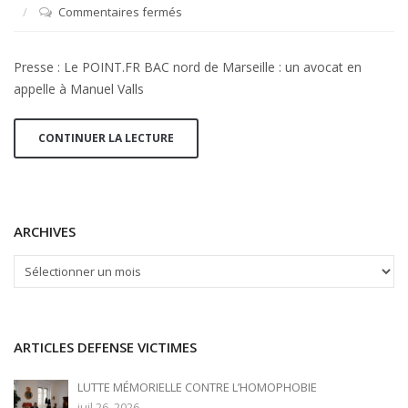
Commentaires fermés
sur
Presse
:
Presse : Le POINT.FR BAC nord de Marseille : un avocat en
Le
appelle à Manuel Valls
POINT.FR
BAC
nord
CONTINUER LA LECTURE
de
Marseille
:
un
ARCHIVES
avocat
en
ARCHIVES
appelle
à
Manuel
Valls
ARTICLES DEFENSE VICTIMES
LUTTE MÉMORIELLE CONTRE L’HOMOPHOBIE
juil 26, 2026