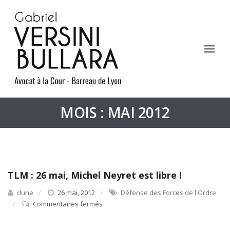
MOIS : MAI 2012
TLM : 26 mai, Michel Neyret est libre !
dune
26 mai, 2012
Défense des Forces de l'Ordre
Commentaires fermés
sur
TLM
: