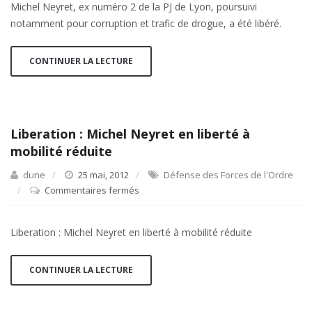
Michel Neyret, ex numéro 2 de la PJ de Lyon, poursuivi
26
notamment pour corruption et trafic de drogue, a été libéré.
mai,
Michel
Neyret
CONTINUER LA LECTURE
est
libre
!
Liberation : Michel Neyret en liberté à
mobilité réduite
dune
25 mai, 2012
Défense des Forces de l'Ordre
Commentaires fermés
sur
Liberation
:
Liberation : Michel Neyret en liberté à mobilité réduite
Michel
Neyret
en
CONTINUER LA LECTURE
liberté
à