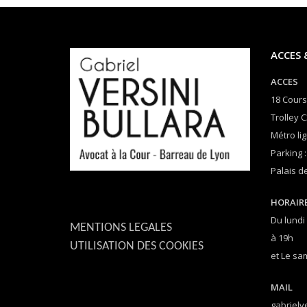
ACCES 
ACCES
18 Cours
Trolley C
Métro lig
Parking :
Palais de
HORAIR
Du lundi
MENTIONS LEGALES
à 19h
UTILISATION DES COOKIES
et Le sa
MAIL
gabrielv