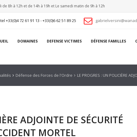
i de 8h à 12h et de 14h à 19h et Le samedi matin de 9h à 12h
tel +33(0)4 72 61 91 13 - +33(0)6 62 51 89 25
gabrielversini@wanad
UEIL
DOMAINES
DEFENSE VICTIMES
DÉFENSE FAMILLES
ualités
Défense des Forces de l'Ordre
LE PROGRES : UN POLICIÈRE AD
IÈRE ADJOINTE DE SÉCURITÉ
CCIDENT MORTEL