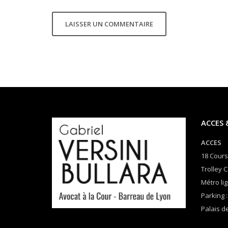
ACCES 
ACCES
18 Cours
Trolley C
Métro lig
Parking :
Palais de