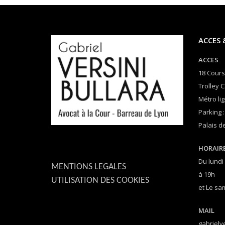
ACCES 
ACCES
18 Cours
Trolley C
Métro lig
Parking :
Palais de
HORAIR
Du lundi
MENTIONS LEGALES
à 19h
UTILISATION DES COOKIES
et Le sa
MAIL
gabrielv