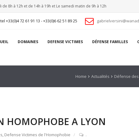
i de 8h à 12h et de 14h à 19h et Le samedi matin de 9h à 12h
tel +33(0)4 72 61 91 13 - +33(0)6 62 51 89 25
gabrielversini@wanad
UEIL
DOMAINES
DEFENSE VICTIMES
DÉFENSE FAMILLES
Home
Actualités
Défense des 
ON HOMOPHOBE A LYON
es
,
Defense Victimes de l'Homophobie
.