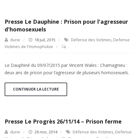
Bitoux
–
Les
Presse Le Dauphine : Prison pour l'agresseur
oubliés
d'homosexuels
de
la
dune
18 juil, 2015
Défense des Victimes
,
Defense
mémoire
Victimes de l'Homophobie
.
Le Dauphiné du 09/07/2015 par Vincent Wales : Chamagnieu :
deux ans de prison pour l’agresseur de plusieurs homosexuels.
CONTINUER LA LECTURE
Presse Le Progrès 26/11/14 – Prison ferme
dune
26 nov, 2014
Défense des Victimes
,
Defense