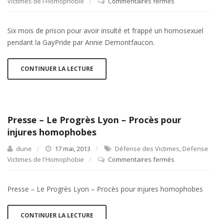
Victimes de l'Homophobie
Commentaires fermés
sur
Presse
Le
Six mois de prison pour avoir insulté et frappé un homosexuel
Progrès
pendant la GayPride par Annie Demontfaucon.
26/11/14
–
Prison
CONTINUER LA LECTURE
ferme
Presse – Le Progrès Lyon – Procès pour
injures homophobes
dune
17 mai, 2013
Défense des Victimes
,
Defense
Victimes de l'Homophobie
Commentaires fermés
sur
Presse
–
Presse – Le Progrès Lyon – Procès pour injures homophobes
Le
Progrès
Lyon
CONTINUER LA LECTURE