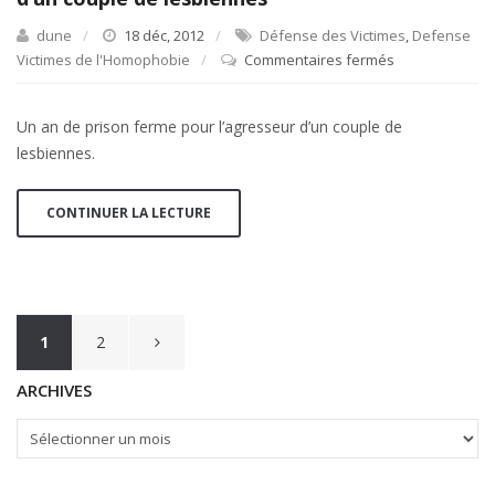
dune
18 déc, 2012
Défense des Victimes
,
Defense
Victimes de l'Homophobie
Commentaires fermés
sur
Presse
–
Un an de prison ferme pour l’agresseur d’un couple de
Le
lesbiennes.
Point
–
Prison
CONTINUER LA LECTURE
pour
l’agresseur
d’un
couple
de
Navigation
1
2
lesbiennes
des
ARCHIVES
articles
ARCHIVES