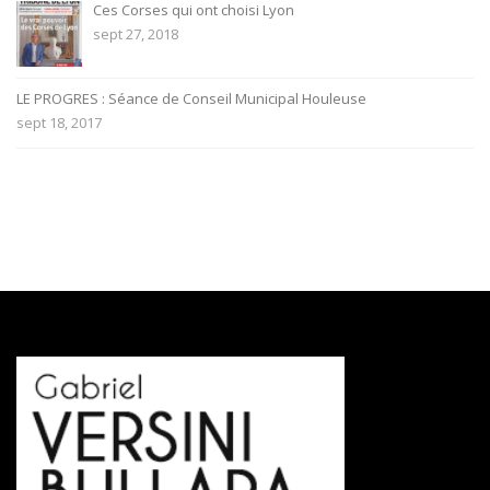
Ces Corses qui ont choisi Lyon
sept 27, 2018
LE PROGRES : Séance de Conseil Municipal Houleuse
sept 18, 2017