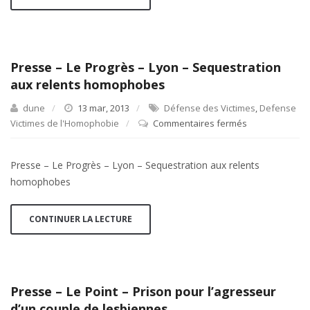
–
Procès
pour
injures
Presse – Le Progrès – Lyon – Sequestration
homophobes
aux relents homophobes
dune
13 mar, 2013
Défense des Victimes
,
Defense
Victimes de l'Homophobie
Commentaires fermés
sur
Presse
–
Presse – Le Progrès – Lyon – Sequestration aux relents
Le
homophobes
Progrès
–
Lyon
CONTINUER LA LECTURE
–
Sequestration
aux
relents
Presse – Le Point – Prison pour l’agresseur
homophobes
d’un couple de lesbiennes